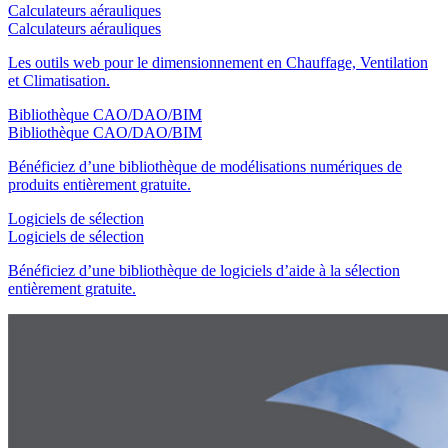
Calculateurs aérauliques
Calculateurs aérauliques
Les outils web pour le dimensionnement en Chauffage, Ventilation
et Climatisation.
Bibliothèque CAO/DAO/BIM
Bibliothèque CAO/DAO/BIM
Bénéficiez d’une bibliothèque de modélisations numériques de
produits entièrement gratuite.
Logiciels de sélection
Logiciels de sélection
Bénéficiez d’une bibliothèque de logiciels d’aide à la sélection
entièrement gratuite.