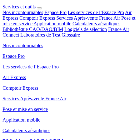
Services et outils
Nos incontournables
Espace Pro
Les services de l’Espace Pro
Air
Express
Comptoir Express
Services Après-vente France Air
Pose et
mise en service
Application mobile
Calculateurs aérauliques
Bibliothèque CAO/DAO/BIM
Logiciels de sélection
France Air
Connect
Laboratoires de Test
Glossaire
Nos incontournables
Espace Pro
Les services de l’Espace Pro
Air Express
Comptoir Express
Services Après-vente France Air
Pose et mise en service
Application mobile
Calculateurs aérauliques