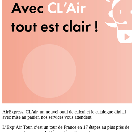
AirExpress, CL’air, un nouvel outil de calcul et le catalogue digital
avec mise au panier, nos services vous attendent.
L’Exp’Air Tour, c’est un tour de France en 17 étapes au plus près de