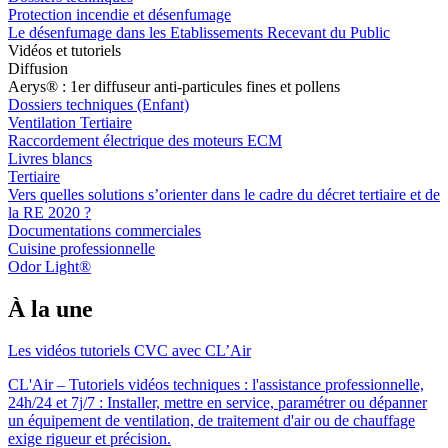
Protection incendie et désenfumage
Le désenfumage dans les Etablissements Recevant du Public
Vidéos et tutoriels
Diffusion
Aerys® : 1er diffuseur anti-particules fines et pollens
Dossiers techniques (Enfant)
Ventilation Tertiaire
Raccordement électrique des moteurs ECM
Livres blancs
Tertiaire
Vers quelles solutions s’orienter dans le cadre du décret tertiaire et de
la RE 2020 ?
Documentations commerciales
Cuisine professionnelle
Odor Light®
À la une
Les vidéos tutoriels CVC avec CL’Air
CL'Air – Tutoriels vidéos techniques : l'assistance professionnelle,
24h/24 et 7j/7 : Installer, mettre en service, paramétrer ou dépanner
un équipement de ventilation, de traitement d'air ou de chauffage
exige rigueur et précision.