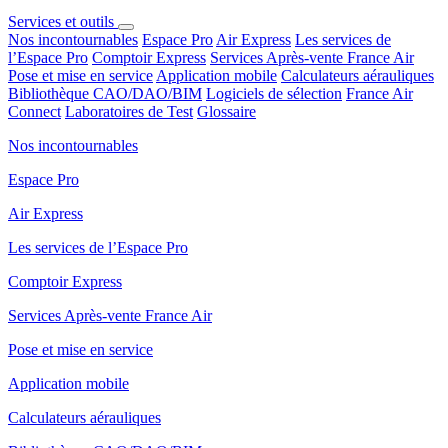
Services et outils
Nos incontournables
Espace Pro
Air Express
Les services de
l’Espace Pro
Comptoir Express
Services Après-vente France Air
Pose et mise en service
Application mobile
Calculateurs aérauliques
Bibliothèque CAO/DAO/BIM
Logiciels de sélection
France Air
Connect
Laboratoires de Test
Glossaire
Nos incontournables
Espace Pro
Air Express
Les services de l’Espace Pro
Comptoir Express
Services Après-vente France Air
Pose et mise en service
Application mobile
Calculateurs aérauliques