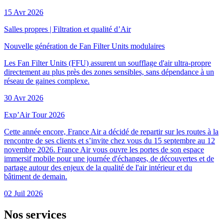
15 Avr 2026
Salles propres
|
Filtration et qualité d’Air
Nouvelle génération de Fan Filter Units modulaires
Les Fan Filter Units (FFU) assurent un soufflage d'air ultra-propre
directement au plus près des zones sensibles, sans dépendance à un
réseau de gaines complexe.
30 Avr 2026
Exp’Air Tour 2026
Cette année encore, France Air a décidé de repartir sur les routes à la
rencontre de ses clients et s’invite chez vous du 15 septembre au 12
novembre 2026. France Air vous ouvre les portes de son espace
immersif mobile pour une journée d'échanges, de découvertes et de
partage autour des enjeux de la qualité de l'air intérieur et du
bâtiment de demain.
02 Juil 2026
Nos
services