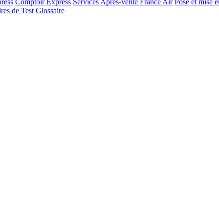
ress
Comptoir Express
Services Après-vente France Air
Pose et mise e
res de Test
Glossaire