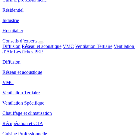
Résidentiel
Industrie
Hospitalier
Conseils d’experts
Diffusion
Réseau et acoustique
VMC
Ventilation Tertiaire
Ventilation
d’Air
Les fiches PEP
Diffusion
Réseau et acoustique
VMC
Ventilation Tertiaire
Ventilation Spécifique
Chauffage et climatisation
Récupération et CTA
Cuisine Professionnelle