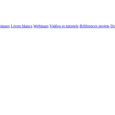
niques
Livres blancs
Webinars
Vidéos et tutoriels
Références projets
Do