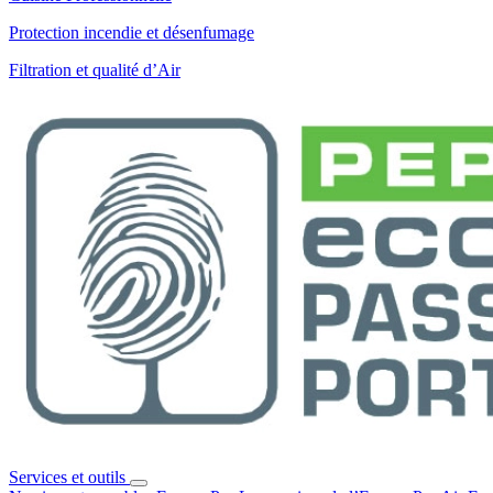
Protection incendie et désenfumage
Filtration et qualité d’Air
Services et outils