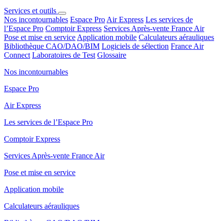
Services et outils
Nos incontournables
Espace Pro
Air Express
Les services de
l’Espace Pro
Comptoir Express
Services Après-vente France Air
Pose et mise en service
Application mobile
Calculateurs aérauliques
Bibliothèque CAO/DAO/BIM
Logiciels de sélection
France Air
Connect
Laboratoires de Test
Glossaire
Nos incontournables
Espace Pro
Air Express
Les services de l’Espace Pro
Comptoir Express
Services Après-vente France Air
Pose et mise en service
Application mobile
Calculateurs aérauliques