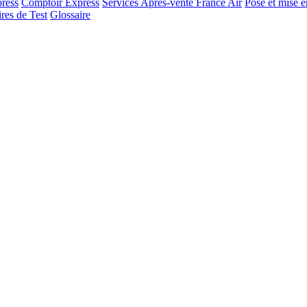
ress
Comptoir Express
Services Après-vente France Air
Pose et mise e
res de Test
Glossaire