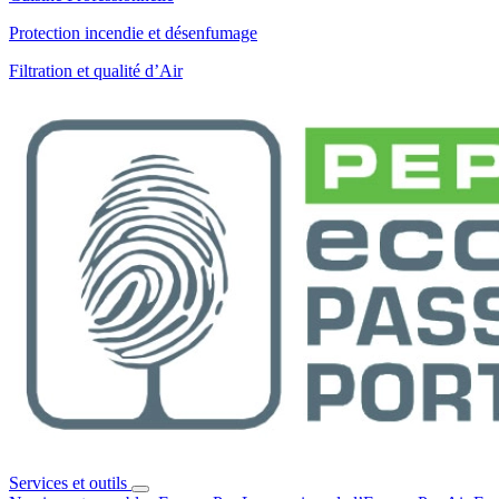
Protection incendie et désenfumage
Filtration et qualité d’Air
Services et outils