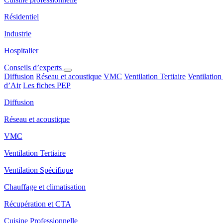
Résidentiel
Industrie
Hospitalier
Conseils d’experts
Diffusion
Réseau et acoustique
VMC
Ventilation Tertiaire
Ventilation
d’Air
Les fiches PEP
Diffusion
Réseau et acoustique
VMC
Ventilation Tertiaire
Ventilation Spécifique
Chauffage et climatisation
Récupération et CTA
Cuisine Professionnelle