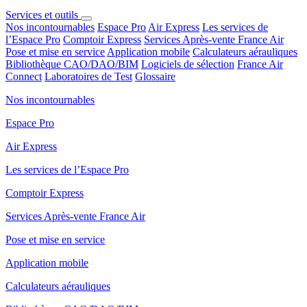
Services et outils
Nos incontournables
Espace Pro
Air Express
Les services de
l’Espace Pro
Comptoir Express
Services Après-vente France Air
Pose et mise en service
Application mobile
Calculateurs aérauliques
Bibliothèque CAO/DAO/BIM
Logiciels de sélection
France Air
Connect
Laboratoires de Test
Glossaire
Nos incontournables
Espace Pro
Air Express
Les services de l’Espace Pro
Comptoir Express
Services Après-vente France Air
Pose et mise en service
Application mobile
Calculateurs aérauliques