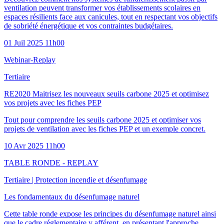
ventilation peuvent transformer vos établissements scolaires en
espaces résilients face aux canicules, tout en respectant vos objectifs
de sobriété énergétique et vos contraintes budgétaires.
01 Juil 2025 11h00
Webinar-Replay
Tertiaire
RE2020 Maitrisez les nouveaux seuils carbone 2025 et optimisez
vos projets avec les fiches PEP
Tout pour comprendre les seuils carbone 2025 et optimiser vos
projets de ventilation avec les fiches PEP et un exemple concret.
10 Avr 2025 11h00
TABLE RONDE - REPLAY
Tertiaire
|
Protection incendie et désenfumage
Les fondamentaux du désenfumage naturel
Cette table ronde expose les principes du désenfumage naturel ainsi
que le cadre réglementaire y afférent, en présentant l'approche