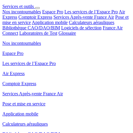
Services et outils
Nos incontournables
Espace Pro
Les services de l’Espace Pro
Air
Express
Comptoir Express
Services Après-vente France Air
Pose et
mise en service
Application mobile
Calculateurs aérauliques
Bibliothèque CAO/DAO/BIM
Logiciels de sélection
France Air
Connect
Laboratoires de Test
Glossaire
Nos incontournables
Espace Pro
Les services de l’Espace Pro
Air Express
Comptoir Express
Services Après-vente France Air
Pose et mise en service
Application mobile
Calculateurs aérauliques