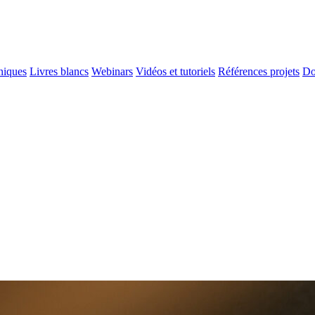
niques
Livres blancs
Webinars
Vidéos et tutoriels
Références projets
Do