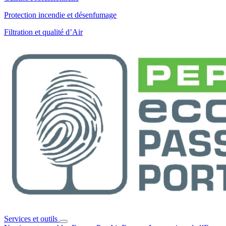
Protection incendie et désenfumage
Filtration et qualité d’Air
Services et outils