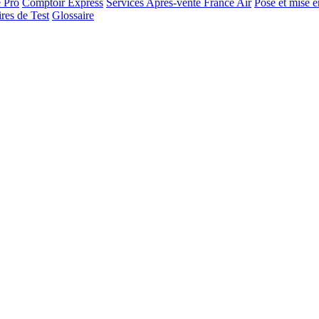
e Pro
Comptoir Express
Services Après-vente France Air
Pose et mise e
res de Test
Glossaire