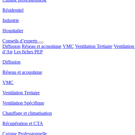
Résidentiel
Industrie
Hospitalier
Conseils d’experts
Diffusion
Réseau et acoustique
VMC
Ventilation Tertiaire
Ventilation
d’Air
Les fiches PEP
Diffusion
Réseau et acoustique
VMC
Ventilation Tertiaire
Ventilation Spécifique
Chauffage et climatisation
Récupération et CTA
Cuisine Professionnelle