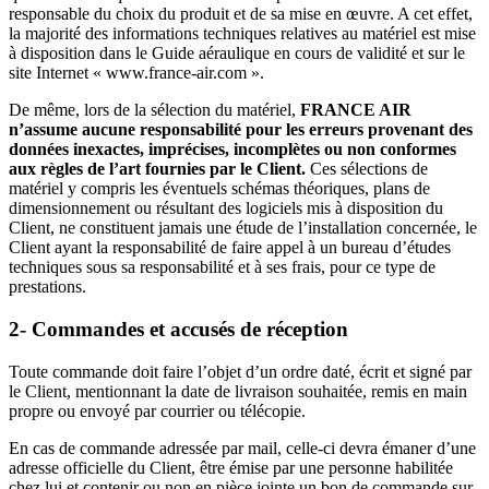
responsable du choix du produit et de sa mise en œuvre. A cet effet,
la majorité des informations techniques relatives au matériel est mise
à disposition dans le Guide aéraulique en cours de validité et sur le
site Internet « www.france-air.com ».
De même, lors de la sélection du matériel,
FRANCE AIR
n’assume aucune responsabilité pour les erreurs provenant des
données inexactes, imprécises, incomplètes ou non conformes
aux règles de l’art fournies par le Client.
Ces sélections de
matériel y compris les éventuels schémas théoriques, plans de
dimensionnement ou résultant des logiciels mis à disposition du
Client, ne constituent jamais une étude de l’installation concernée, le
Client ayant la responsabilité de faire appel à un bureau d’études
techniques sous sa responsabilité et à ses frais, pour ce type de
prestations.
2- Commandes et accusés de réception
Toute commande doit faire l’objet d’un ordre daté, écrit et signé par
le Client, mentionnant la date de livraison souhaitée, remis en main
propre ou envoyé par courrier ou télécopie.
En cas de commande adressée par mail, celle-ci devra émaner d’une
adresse officielle du Client, être émise par une personne habilitée
chez lui et contenir ou non en pièce jointe un bon de commande sur