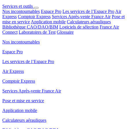
Services et outils
Nos incontournables
Espace Pro
Les services de l’Espace Pro
Air
Express
Comptoir Express
Services Après-vente France Air
Pose et
mise en service
Application mobile
Calculateurs aérauliques
Bibliothèque CAO/DAO/BIM
Logiciels de sélection
France Air
Connect
Laboratoires de Test
Glossaire
Nos incontournables
Espace Pro
Les services de l’Espace Pro
Air Express
Comptoir Express
Services Après-vente France Air
Pose et mise en service
Application mobile
Calculateurs aérauliques