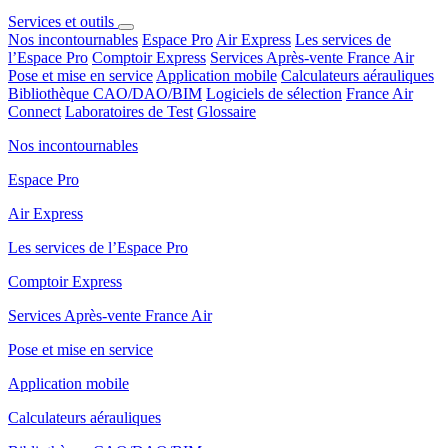
Services et outils
Nos incontournables
Espace Pro
Air Express
Les services de
l’Espace Pro
Comptoir Express
Services Après-vente France Air
Pose et mise en service
Application mobile
Calculateurs aérauliques
Bibliothèque CAO/DAO/BIM
Logiciels de sélection
France Air
Connect
Laboratoires de Test
Glossaire
Nos incontournables
Espace Pro
Air Express
Les services de l’Espace Pro
Comptoir Express
Services Après-vente France Air
Pose et mise en service
Application mobile
Calculateurs aérauliques