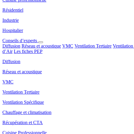
Résidentiel
Industrie
Hospitalier
Conseils d’experts
Diffusion
Réseau et acoustique
VMC
Ventilation Tertiaire
Ventilation
d’Air
Les fiches PEP
Diffusion
Réseau et acoustique
VMC
Ventilation Tertiaire
Ventilation Spécifique
Chauffage et climatisation
Récupération et CTA
Cuisine Professionnelle