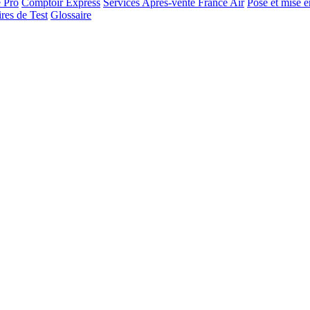
e Pro
Comptoir Express
Services Après-vente France Air
Pose et mise e
res de Test
Glossaire