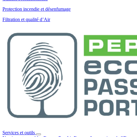
Protection incendie et désenfumage
Filtration et qualité d’Air
Services et outils