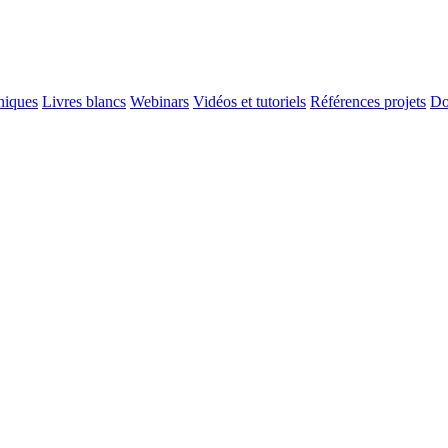
niques
Livres blancs
Webinars
Vidéos et tutoriels
Références projets
Do