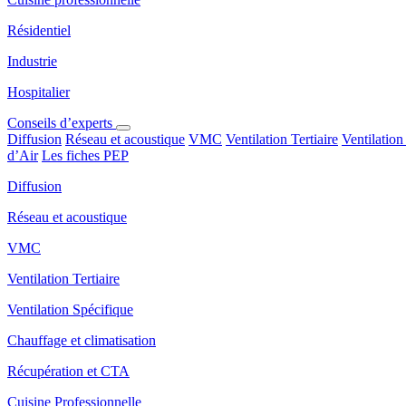
Résidentiel
Industrie
Hospitalier
Conseils d’experts
Diffusion
Réseau et acoustique
VMC
Ventilation Tertiaire
Ventilation
d’Air
Les fiches PEP
Diffusion
Réseau et acoustique
VMC
Ventilation Tertiaire
Ventilation Spécifique
Chauffage et climatisation
Récupération et CTA
Cuisine Professionnelle