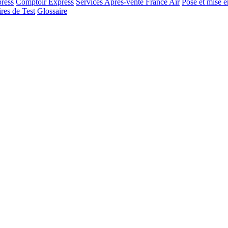
ress
Comptoir Express
Services Après-vente France Air
Pose et mise e
res de Test
Glossaire