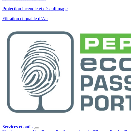
Protection incendie et désenfumage
Filtration et qualité d’Air
Services et outils