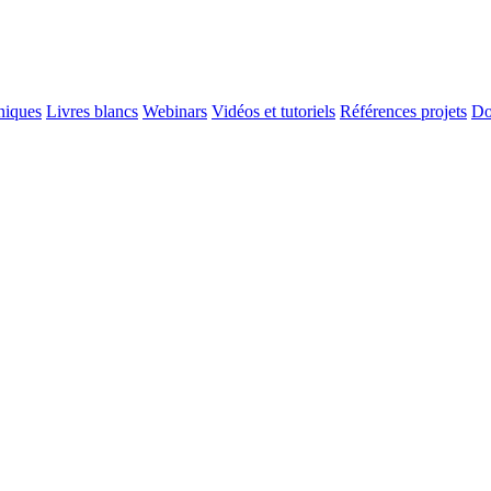
niques
Livres blancs
Webinars
Vidéos et tutoriels
Références projets
Do