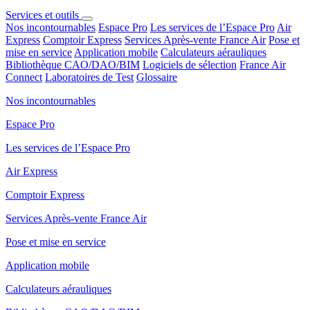
Services et outils
Nos incontournables
Espace Pro
Les services de l’Espace Pro
Air
Express
Comptoir Express
Services Après-vente France Air
Pose et
mise en service
Application mobile
Calculateurs aérauliques
Bibliothèque CAO/DAO/BIM
Logiciels de sélection
France Air
Connect
Laboratoires de Test
Glossaire
Nos incontournables
Espace Pro
Les services de l’Espace Pro
Air Express
Comptoir Express
Services Après-vente France Air
Pose et mise en service
Application mobile
Calculateurs aérauliques