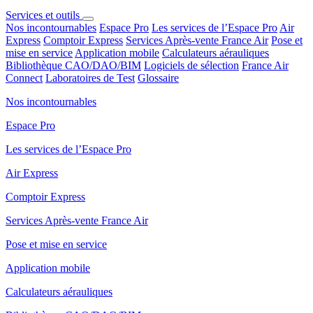
Services et outils
Nos incontournables
Espace Pro
Les services de l’Espace Pro
Air
Express
Comptoir Express
Services Après-vente France Air
Pose et
mise en service
Application mobile
Calculateurs aérauliques
Bibliothèque CAO/DAO/BIM
Logiciels de sélection
France Air
Connect
Laboratoires de Test
Glossaire
Nos incontournables
Espace Pro
Les services de l’Espace Pro
Air Express
Comptoir Express
Services Après-vente France Air
Pose et mise en service
Application mobile
Calculateurs aérauliques