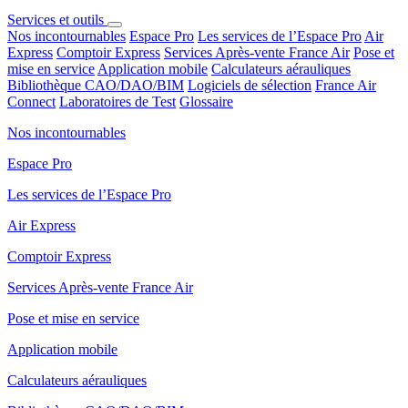
Services et outils
Nos incontournables
Espace Pro
Les services de l’Espace Pro
Air
Express
Comptoir Express
Services Après-vente France Air
Pose et
mise en service
Application mobile
Calculateurs aérauliques
Bibliothèque CAO/DAO/BIM
Logiciels de sélection
France Air
Connect
Laboratoires de Test
Glossaire
Nos incontournables
Espace Pro
Les services de l’Espace Pro
Air Express
Comptoir Express
Services Après-vente France Air
Pose et mise en service
Application mobile
Calculateurs aérauliques