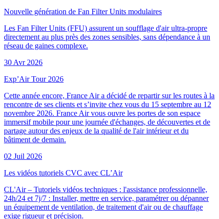
Nouvelle génération de Fan Filter Units modulaires
Les Fan Filter Units (FFU) assurent un soufflage d'air ultra-propre
directement au plus près des zones sensibles, sans dépendance à un
réseau de gaines complexe.
30 Avr 2026
Exp’Air Tour 2026
Cette année encore, France Air a décidé de repartir sur les routes à la
rencontre de ses clients et s’invite chez vous du 15 septembre au 12
novembre 2026. France Air vous ouvre les portes de son espace
immersif mobile pour une journée d'échanges, de découvertes et de
partage autour des enjeux de la qualité de l'air intérieur et du
bâtiment de demain.
02 Juil 2026
Les vidéos tutoriels CVC avec CL’Air
CL'Air – Tutoriels vidéos techniques : l'assistance professionnelle,
24h/24 et 7j/7 : Installer, mettre en service, paramétrer ou dépanner
un équipement de ventilation, de traitement d'air ou de chauffage
exige rigueur et précision.