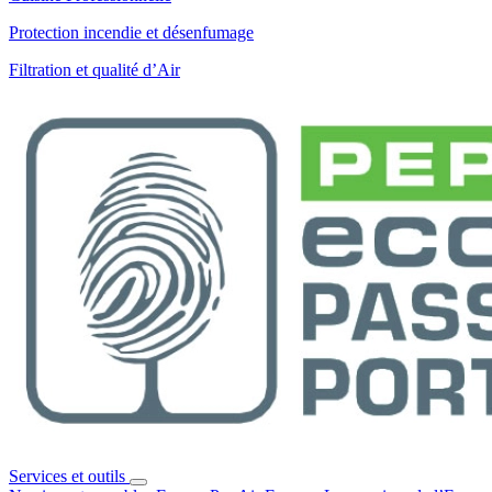
Protection incendie et désenfumage
Filtration et qualité d’Air
Services et outils