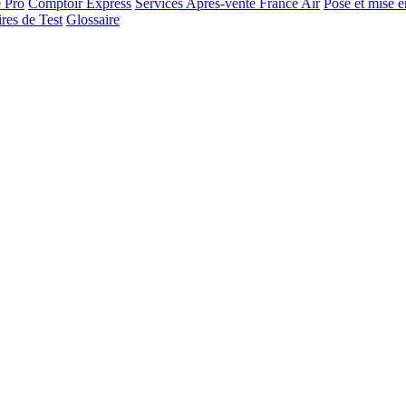
e Pro
Comptoir Express
Services Après-vente France Air
Pose et mise e
res de Test
Glossaire