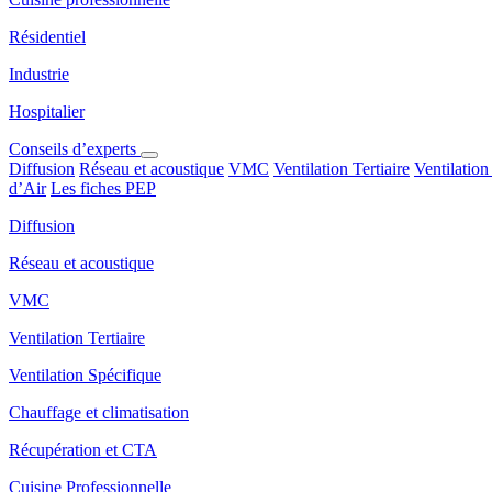
Résidentiel
Industrie
Hospitalier
Conseils d’experts
Diffusion
Réseau et acoustique
VMC
Ventilation Tertiaire
Ventilation
d’Air
Les fiches PEP
Diffusion
Réseau et acoustique
VMC
Ventilation Tertiaire
Ventilation Spécifique
Chauffage et climatisation
Récupération et CTA
Cuisine Professionnelle