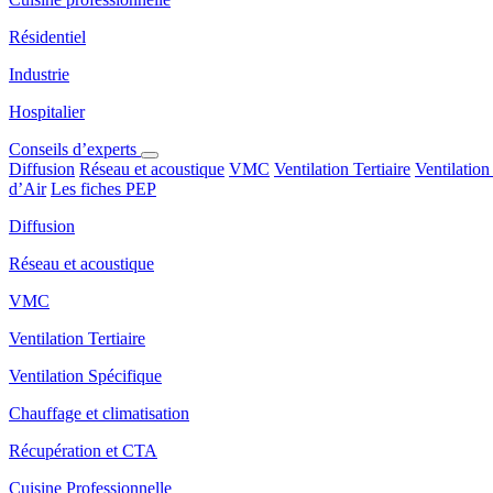
Résidentiel
Industrie
Hospitalier
Conseils d’experts
Diffusion
Réseau et acoustique
VMC
Ventilation Tertiaire
Ventilation
d’Air
Les fiches PEP
Diffusion
Réseau et acoustique
VMC
Ventilation Tertiaire
Ventilation Spécifique
Chauffage et climatisation
Récupération et CTA
Cuisine Professionnelle