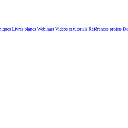
niques
Livres blancs
Webinars
Vidéos et tutoriels
Références projets
Do