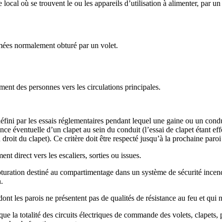
e local où se trouvent le ou les appareils d’utilisation à alimenter, par
mées normalement obturé par un volet.
ment des personnes vers les circulations principales.
éfini par les essais réglementaires pendant lequel une gaine ou un condu
ce éventuelle d’un clapet au sein du conduit (l’essai de clapet étant eff
u droit du clapet). Ce critère doit être respecté jusqu’à la prochaine paro
nt direct vers les escaliers, sorties ou issues.
obturation destiné au compartimentage dans un système de sécurité incendie
.
dont les parois ne présentent pas de qualités de résistance au feu et qui 
ue la totalité des circuits électriques de commande des volets, clapets,