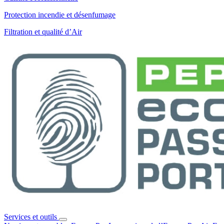
Protection incendie et désenfumage
Filtration et qualité d’Air
Services et outils