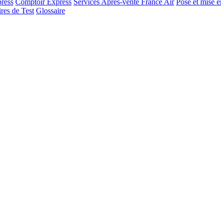
ress
Comptoir Express
Services Après-vente France Air
Pose et mise e
res de Test
Glossaire