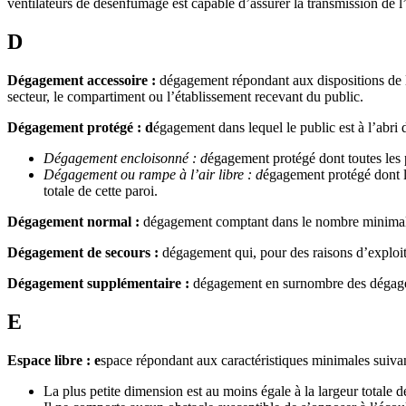
ventilateurs de désenfumage est capable d’assurer la transmission de 
D
Dégagement accessoire :
dégagement répondant aux dispositions de l
secteur, le compartiment ou l’établissement recevant du public.
Dégagement protégé : d
égagement dans lequel le public est à l’abri 
Dégagement encloisonné : d
égagement protégé dont toutes les
Dégagement ou rampe à l’air libre : d
égagement protégé dont l
totale de cette paroi.
Dégagement normal :
dégagement comptant dans le nombre minima
Dégagement de secours :
dégagement qui, pour des raisons d’exploita
Dégagement supplémentaire :
dégagement en surnombre des dégagem
E
Espace libre : e
space répondant aux caractéristiques minimales suivan
La plus petite dimension est au moins égale à la largeur totale de