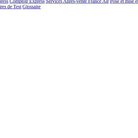
ress
Comptoir Express
Services Après-vente France Air
Pose et mise e
res de Test
Glossaire