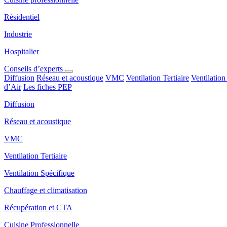
Résidentiel
Industrie
Hospitalier
Conseils d’experts
Diffusion
Réseau et acoustique
VMC
Ventilation Tertiaire
Ventilation
d’Air
Les fiches PEP
Diffusion
Réseau et acoustique
VMC
Ventilation Tertiaire
Ventilation Spécifique
Chauffage et climatisation
Récupération et CTA
Cuisine Professionnelle