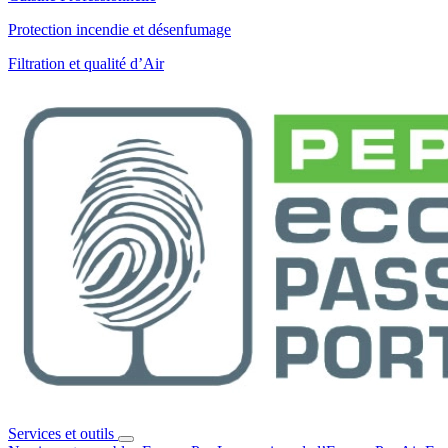
Protection incendie et désenfumage
Filtration et qualité d’Air
Services et outils