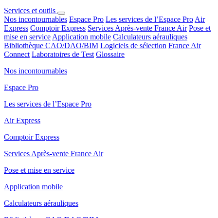
Services et outils
Nos incontournables
Espace Pro
Les services de l’Espace Pro
Air
Express
Comptoir Express
Services Après-vente France Air
Pose et
mise en service
Application mobile
Calculateurs aérauliques
Bibliothèque CAO/DAO/BIM
Logiciels de sélection
France Air
Connect
Laboratoires de Test
Glossaire
Nos incontournables
Espace Pro
Les services de l’Espace Pro
Air Express
Comptoir Express
Services Après-vente France Air
Pose et mise en service
Application mobile
Calculateurs aérauliques