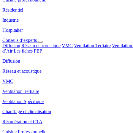
Résidentiel
Industrie
Hospitalier
Conseils d’experts
Diffusion
Réseau et acoustique
VMC
Ventilation Tertiaire
Ventilation
d’Air
Les fiches PEP
Diffusion
Réseau et acoustique
VMC
Ventilation Tertiaire
Ventilation Spécifique
Chauffage et climatisation
Récupération et CTA
Cuisine Professionnelle