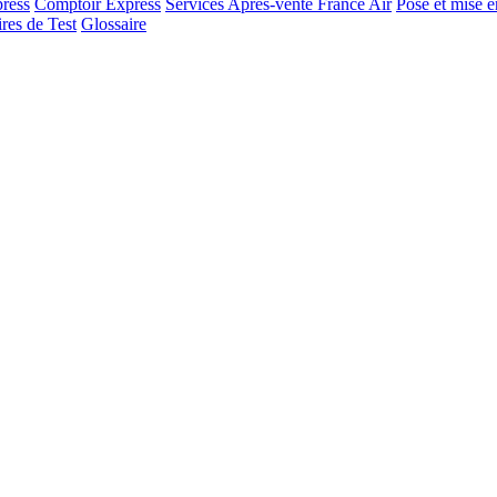
ress
Comptoir Express
Services Après-vente France Air
Pose et mise e
res de Test
Glossaire