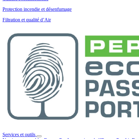
Protection incendie et désenfumage
Filtration et qualité d’Air
Services et outils