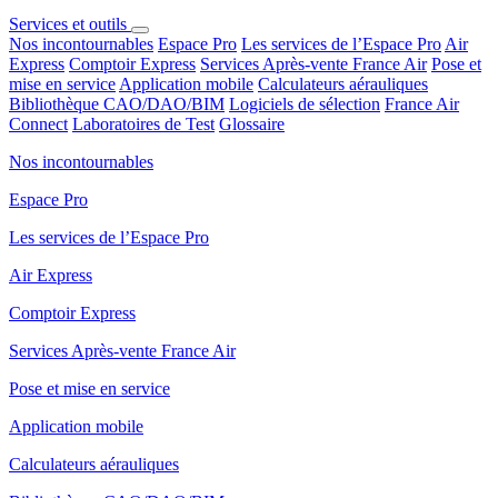
Services et outils
Nos incontournables
Espace Pro
Les services de l’Espace Pro
Air
Express
Comptoir Express
Services Après-vente France Air
Pose et
mise en service
Application mobile
Calculateurs aérauliques
Bibliothèque CAO/DAO/BIM
Logiciels de sélection
France Air
Connect
Laboratoires de Test
Glossaire
Nos incontournables
Espace Pro
Les services de l’Espace Pro
Air Express
Comptoir Express
Services Après-vente France Air
Pose et mise en service
Application mobile
Calculateurs aérauliques