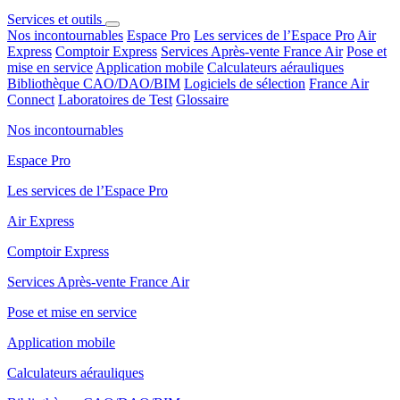
Services et outils
Nos incontournables
Espace Pro
Les services de l’Espace Pro
Air
Express
Comptoir Express
Services Après-vente France Air
Pose et
mise en service
Application mobile
Calculateurs aérauliques
Bibliothèque CAO/DAO/BIM
Logiciels de sélection
France Air
Connect
Laboratoires de Test
Glossaire
Nos incontournables
Espace Pro
Les services de l’Espace Pro
Air Express
Comptoir Express
Services Après-vente France Air
Pose et mise en service
Application mobile
Calculateurs aérauliques