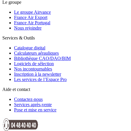
Le groupe
Le groupe Airvance
France Air Export
France Air Portugal
Nous rejoindre
Services & Outils
Catalogue digital
Calculateurs aérauliques
Bibliothèque CAO/DAO/BIM
Logiciels de sélection
Nos incontournables
Inscription à la newsletter
Les services de l’Espace Pro
Aide et contact
Contactez-nous
Services après-vente
Pose et mise en service