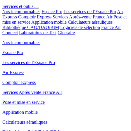
Services et outils
Nos incontournables
Espace Pro
Les services de l’Espace Pro
Air
Express
Comptoir Express
Services Après-vente France Air
Pose et
mise en service
Application mobile
Calculateurs aérauliques
Bibliothèque CAO/DAO/BIM
Logiciels de sélection
France Air
Connect
Laboratoires de Test
Glossaire
Nos incontournables
Espace Pro
Les services de l’Espace Pro
Air Express
Comptoir Express
Services Après-vente France Air
Pose et mise en service
Application mobile
Calculateurs aérauliques