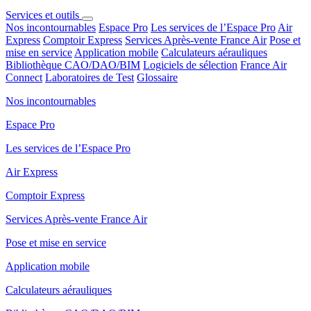
Services et outils
Nos incontournables
Espace Pro
Les services de l’Espace Pro
Air
Express
Comptoir Express
Services Après-vente France Air
Pose et
mise en service
Application mobile
Calculateurs aérauliques
Bibliothèque CAO/DAO/BIM
Logiciels de sélection
France Air
Connect
Laboratoires de Test
Glossaire
Nos incontournables
Espace Pro
Les services de l’Espace Pro
Air Express
Comptoir Express
Services Après-vente France Air
Pose et mise en service
Application mobile
Calculateurs aérauliques