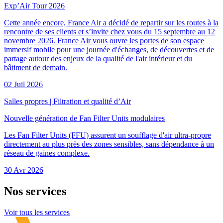
Exp’Air Tour 2026
Cette année encore, France Air a décidé de repartir sur les routes à la
rencontre de ses clients et s’invite chez vous du 15 septembre au 12
novembre 2026. France Air vous ouvre les portes de son espace
immersif mobile pour une journée d'échanges, de découvertes et de
partage autour des enjeux de la qualité de l'air intérieur et du
bâtiment de demain.
02 Juil 2026
Salles propres
|
Filtration et qualité d’Air
Nouvelle génération de Fan Filter Units modulaires
Les Fan Filter Units (FFU) assurent un soufflage d'air ultra-propre
directement au plus près des zones sensibles, sans dépendance à un
réseau de gaines complexe.
30 Avr 2026
Nos
services
Voir tous les services