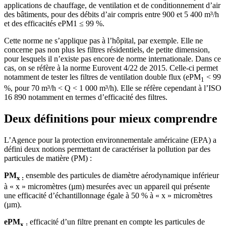
applications de chauffage, de ventilation et de conditionnement d’air
des bâtiments, pour des débits d’air compris entre 900 et 5 400 m³/h
et des efficacités ePM1 ≤ 99 %.
Cette norme ne s’applique pas à l’hôpital, par exemple. Elle ne
concerne pas non plus les filtres résidentiels, de petite dimension,
pour lesquels il n’existe pas encore de norme internationale. Dans ce
cas, on se réfère à la norme Eurovent 4/22 de 2015. Celle-ci permet
notamment de tester les filtres de ventilation double flux (ePM
< 99
1
%, pour 70 m³/h < Q < 1 000 m³/h). Elle se réfère cependant à l’ISO
16 890 notamment en termes d’efficacité des filtres.
Deux définitions pour mieux comprendre
L’Agence pour la protection environnementale américaine (EPA) a
défini deux notions permettant de caractériser la pollution par des
particules de matière (PM) :
PM
ensemble des particules de diamètre aérodynamique inférieur
x :
à « x » micromètres (µm) mesurées avec un appareil qui présente
une efficacité d’échantillonnage égale à 50 % à « x » micromètres
(µm).
ePM
efficacité d’un filtre prenant en compte les particules de
x
: