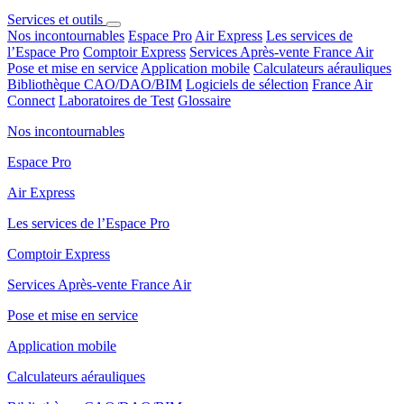
Services et outils
Nos incontournables
Espace Pro
Air Express
Les services de
l’Espace Pro
Comptoir Express
Services Après-vente France Air
Pose et mise en service
Application mobile
Calculateurs aérauliques
Bibliothèque CAO/DAO/BIM
Logiciels de sélection
France Air
Connect
Laboratoires de Test
Glossaire
Nos incontournables
Espace Pro
Air Express
Les services de l’Espace Pro
Comptoir Express
Services Après-vente France Air
Pose et mise en service
Application mobile
Calculateurs aérauliques