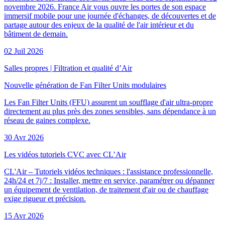
novembre 2026. France Air vous ouvre les portes de son espace
immersif mobile pour une journée d'échanges, de découvertes et de
partage autour des enjeux de la qualité de l'air intérieur et du
bâtiment de demain.
02 Juil 2026
Salles propres
|
Filtration et qualité d’Air
Nouvelle génération de Fan Filter Units modulaires
Les Fan Filter Units (FFU) assurent un soufflage d'air ultra-propre
directement au plus près des zones sensibles, sans dépendance à un
réseau de gaines complexe.
30 Avr 2026
Les vidéos tutoriels CVC avec CL’Air
CL'Air – Tutoriels vidéos techniques : l'assistance professionnelle,
24h/24 et 7j/7 : Installer, mettre en service, paramétrer ou dépanner
un équipement de ventilation, de traitement d'air ou de chauffage
exige rigueur et précision.
15 Avr 2026