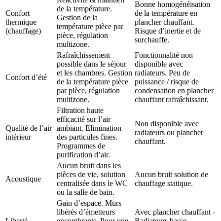
Bonne homogénéisation
de la température.
Confort
de la température en
Gestion de la
thermique
plancher chauffant.
température pièce par
(chauffage)
Risque d’inertie et de
pièce, régulation
surchauffe.
multizone.
Rafraîchissement
Fonctionnalité non
possible dans le séjour
disponible avec
et les chambres. Gestion
radiateurs. Peu de
Confort d’été
de la température pièce
puissance / risque de
par pièce, régulation
condensation en plancher
multizone.
chauffant rafraîchissant.
Filtration haute
efficacité sur l’air
Non disponible avec
Qualité de l’air
ambiant. Elimination
radiateurs ou plancher
intérieur
des particules fines.
chauffant.
Programmes de
purification d’air.
Aucun bruit dans les
pièces de vie, solution
Aucun bruit solution de
Acoustique
centralisée dans le WC
chauffage statique.
ou la salle de bain.
Gain d’espace. Murs
libérés d’émetteurs
Avec plancher chauffant -
Liberté
encombrants. Pour une
Radiateurs basse