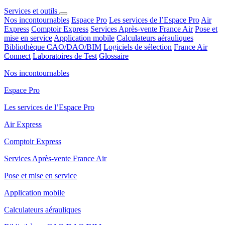
Services et outils
Nos incontournables
Espace Pro
Les services de l’Espace Pro
Air
Express
Comptoir Express
Services Après-vente France Air
Pose et
mise en service
Application mobile
Calculateurs aérauliques
Bibliothèque CAO/DAO/BIM
Logiciels de sélection
France Air
Connect
Laboratoires de Test
Glossaire
Nos incontournables
Espace Pro
Les services de l’Espace Pro
Air Express
Comptoir Express
Services Après-vente France Air
Pose et mise en service
Application mobile
Calculateurs aérauliques