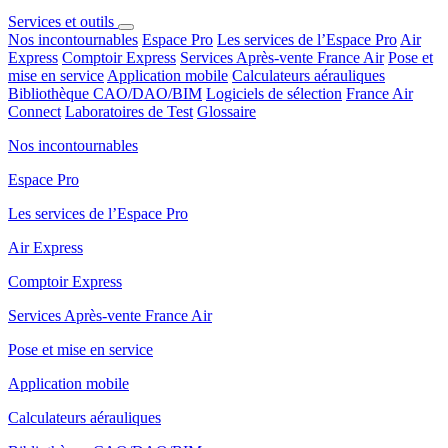
Services et outils
Nos incontournables
Espace Pro
Les services de l’Espace Pro
Air
Express
Comptoir Express
Services Après-vente France Air
Pose et
mise en service
Application mobile
Calculateurs aérauliques
Bibliothèque CAO/DAO/BIM
Logiciels de sélection
France Air
Connect
Laboratoires de Test
Glossaire
Nos incontournables
Espace Pro
Les services de l’Espace Pro
Air Express
Comptoir Express
Services Après-vente France Air
Pose et mise en service
Application mobile
Calculateurs aérauliques