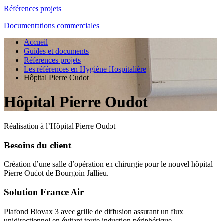
Références projets
Documentations commerciales
Accueil
Guides et documents
Références projets
Les références en Hygiène Hospitalière
Hôpital Pierre Oudot
Hôpital Pierre Oudot
Réalisation à l’Hôpital Pierre Oudot
Besoins du client
Création d’une salle d’opération en chirurgie pour le nouvel hôpital
Pierre Oudot de Bourgoin Jallieu.
Solution France Air
Plafond Biovax 3 avec grille de diffusion assurant un flux
unidirectionnel en évitant toute induction périphérique.