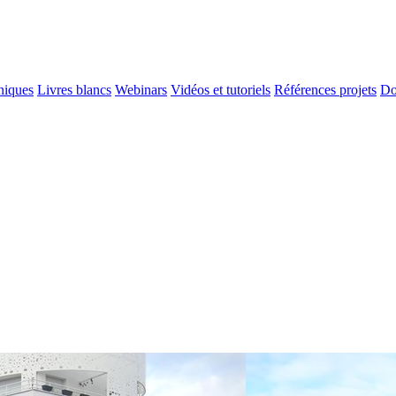
niques
Livres blancs
Webinars
Vidéos et tutoriels
Références projets
Do