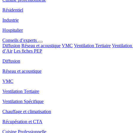
Résidentiel
Industrie
Hospitalier
Conseils d’experts
Diffusion
Réseau et acoustique
VMC
Ventilation Tertiaire
Ventilation
d’Air
Les fiches PEP
Diffusion
Réseau et acoustique
VMC
Ventilation Tertiaire
Ventilation Spécifique
Chauffage et climatisation
Récupération et CTA
Cuisine Professionnelle