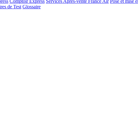
ress
Comptoir Express
Services Après-vente France Air
Pose et mise e
res de Test
Glossaire