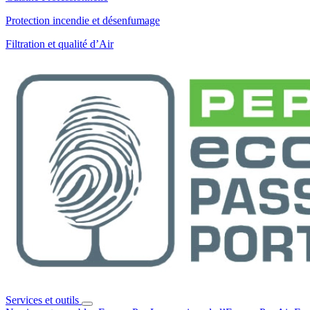
Protection incendie et désenfumage
Filtration et qualité d’Air
Services et outils