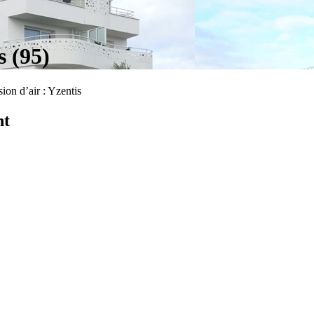
s (95)
ion d’air : Yzentis
nt