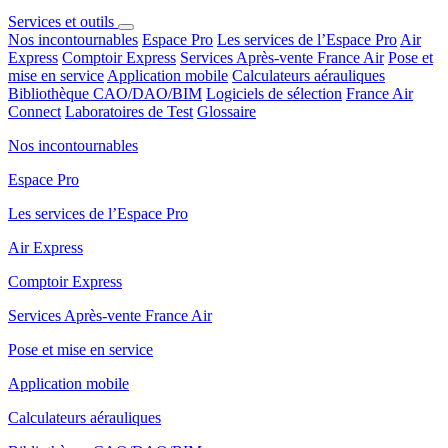
Services et outils
Nos incontournables
Espace Pro
Les services de l’Espace Pro
Air
Express
Comptoir Express
Services Après-vente France Air
Pose et
mise en service
Application mobile
Calculateurs aérauliques
Bibliothèque CAO/DAO/BIM
Logiciels de sélection
France Air
Connect
Laboratoires de Test
Glossaire
Nos incontournables
Espace Pro
Les services de l’Espace Pro
Air Express
Comptoir Express
Services Après-vente France Air
Pose et mise en service
Application mobile
Calculateurs aérauliques