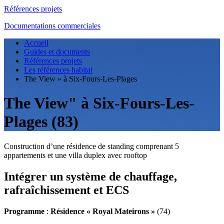
Références projets
Documentations commerciales
Accueil
Guides et documents
Références projets
Les références habitat
The View » à Six-Fours-Les-Plages
The View" à Six-Fours-Les-
Plages (83)
Construction d’une résidence de standing comprenant 5
appartements et une villa duplex avec rooftop
Intégrer un système de chauffage,
rafraîchissement et ECS
Programme
:
Résidence « Royal Mateirons »
(74)