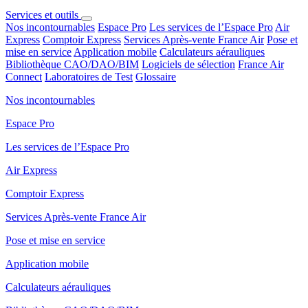
Services et outils
Nos incontournables
Espace Pro
Les services de l’Espace Pro
Air
Express
Comptoir Express
Services Après-vente France Air
Pose et
mise en service
Application mobile
Calculateurs aérauliques
Bibliothèque CAO/DAO/BIM
Logiciels de sélection
France Air
Connect
Laboratoires de Test
Glossaire
Nos incontournables
Espace Pro
Les services de l’Espace Pro
Air Express
Comptoir Express
Services Après-vente France Air
Pose et mise en service
Application mobile
Calculateurs aérauliques