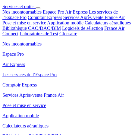
Services et outils
Nos incontournables
Espace Pro
Air Express
Les services de
l’Espace Pro
Comptoir Express
Services Après-vente France Air
Pose et mise en service
Application mobile
Calculateurs aérauliques
Bibliothèque CAO/DAO/BIM
Logiciels de sélection
France Air
Connect
Laboratoires de Test
Glossaire
Nos incontournables
Espace Pro
Air Express
Les services de l’Espace Pro
Comptoir Express
Services Après-vente France Air
Pose et mise en service
Application mobile
Calculateurs aérauliques