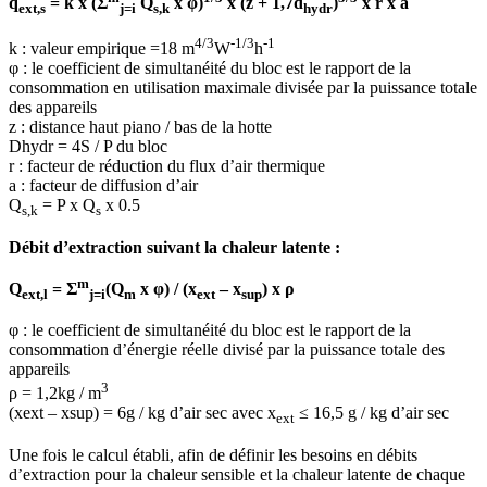
q
= k x (Σ
Q
x φ)
x (z + 1,7d
)
x r x a
ext,s
j=i
s,k
hydr
4/3
-1/3
-1
k : valeur empirique =18 m
W
h
φ : le coefficient de simultanéité du bloc est le rapport de la
consommation en utilisation maximale divisée par la puissance totale
des appareils
z : distance haut piano / bas de la hotte
Dhydr = 4S / P du bloc
r : facteur de réduction du flux d’air thermique
a : facteur de diffusion d’air
Q
= P x Q
x 0.5
s,k
s
Débit d’extraction suivant la chaleur latente :
m
Q
= Σ
(Q
x φ) / (x
– x
) x ρ
ext,l
j=i
m
ext
sup
φ : le coefficient de simultanéité du bloc est le rapport de la
consommation d’énergie réelle divisé par la puissance totale des
appareils
3
ρ = 1,2kg / m
(xext – xsup) = 6g / kg d’air sec avec x
≤ 16,5 g / kg d’air sec
ext
Une fois le calcul établi, afin de définir les besoins en débits
d’extraction pour la chaleur sensible et la chaleur latente de chaque