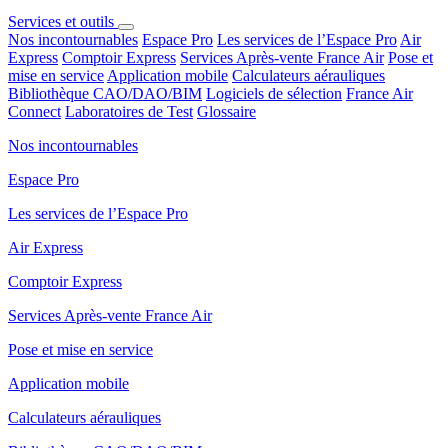
Services et outils
Nos incontournables
Espace Pro
Les services de l’Espace Pro
Air
Express
Comptoir Express
Services Après-vente France Air
Pose et
mise en service
Application mobile
Calculateurs aérauliques
Bibliothèque CAO/DAO/BIM
Logiciels de sélection
France Air
Connect
Laboratoires de Test
Glossaire
Nos incontournables
Espace Pro
Les services de l’Espace Pro
Air Express
Comptoir Express
Services Après-vente France Air
Pose et mise en service
Application mobile
Calculateurs aérauliques