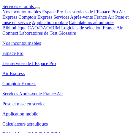
Services et outils
Nos incontournables
Espace Pro
Les services de l’Espace Pro
Air
Express
Comptoir Express
Services Après-vente France Air
Pose et
mise en service
Application mobile
Calculateurs aérauliques
Bibliothèque CAO/DAO/BIM
Logiciels de sélection
France Air
Connect
Laboratoires de Test
Glossaire
Nos incontournables
Espace Pro
Les services de l’Espace Pro
Air Express
Comptoir Express
Services Après-vente France Air
Pose et mise en service
Application mobile
Calculateurs aérauliques