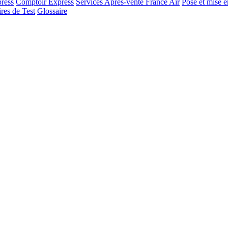
ress
Comptoir Express
Services Après-vente France Air
Pose et mise e
res de Test
Glossaire