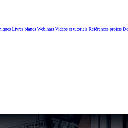
niques
Livres blancs
Webinars
Vidéos et tutoriels
Références projets
Do