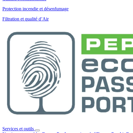
Protection incendie et désenfumage
Filtration et qualité d’Air
Services et outils