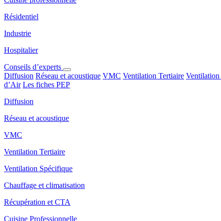
Résidentiel
Industrie
Hospitalier
Conseils d’experts
Diffusion
Réseau et acoustique
VMC
Ventilation Tertiaire
Ventilation
d’Air
Les fiches PEP
Diffusion
Réseau et acoustique
VMC
Ventilation Tertiaire
Ventilation Spécifique
Chauffage et climatisation
Récupération et CTA
Cuisine Professionnelle