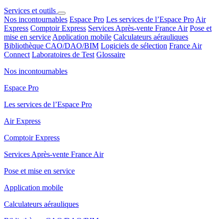
Services et outils
Nos incontournables
Espace Pro
Les services de l’Espace Pro
Air
Express
Comptoir Express
Services Après-vente France Air
Pose et
mise en service
Application mobile
Calculateurs aérauliques
Bibliothèque CAO/DAO/BIM
Logiciels de sélection
France Air
Connect
Laboratoires de Test
Glossaire
Nos incontournables
Espace Pro
Les services de l’Espace Pro
Air Express
Comptoir Express
Services Après-vente France Air
Pose et mise en service
Application mobile
Calculateurs aérauliques