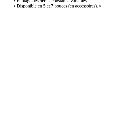
• Pilotage des débits constants /variables.
• Disponible en 5 et 7 pouces (en accessoires). »