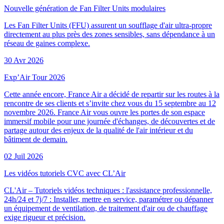
Nouvelle génération de Fan Filter Units modulaires
Les Fan Filter Units (FFU) assurent un soufflage d'air ultra-propre
directement au plus près des zones sensibles, sans dépendance à un
réseau de gaines complexe.
30 Avr 2026
Exp’Air Tour 2026
Cette année encore, France Air a décidé de repartir sur les routes à la
rencontre de ses clients et s’invite chez vous du 15 septembre au 12
novembre 2026. France Air vous ouvre les portes de son espace
immersif mobile pour une journée d'échanges, de découvertes et de
partage autour des enjeux de la qualité de l'air intérieur et du
bâtiment de demain.
02 Juil 2026
Les vidéos tutoriels CVC avec CL’Air
CL'Air – Tutoriels vidéos techniques : l'assistance professionnelle,
24h/24 et 7j/7 : Installer, mettre en service, paramétrer ou dépanner
un équipement de ventilation, de traitement d'air ou de chauffage
exige rigueur et précision.