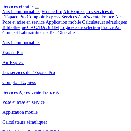
Services et outils
Nos incontournables
Espace Pro
Air Express
Les services de
l’Espace Pro
Comptoir Express
Services Après-vente France Air
Pose et mise en service
Application mobile
Calculateurs aérauliques
Bibliothèque CAO/DAO/BIM
Logiciels de sélection
France Air
Connect
Laboratoires de Test
Glossaire
Nos incontournables
Espace Pro
Air Express
Les services de l’Espace Pro
Comptoir Express
Services Après-vente France Air
Pose et mise en service
Application mobile
Calculateurs aérauliques