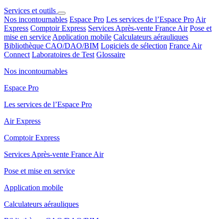
Services et outils
Nos incontournables
Espace Pro
Les services de l’Espace Pro
Air
Express
Comptoir Express
Services Après-vente France Air
Pose et
mise en service
Application mobile
Calculateurs aérauliques
Bibliothèque CAO/DAO/BIM
Logiciels de sélection
France Air
Connect
Laboratoires de Test
Glossaire
Nos incontournables
Espace Pro
Les services de l’Espace Pro
Air Express
Comptoir Express
Services Après-vente France Air
Pose et mise en service
Application mobile
Calculateurs aérauliques