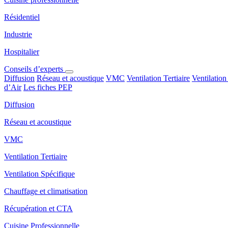
Résidentiel
Industrie
Hospitalier
Conseils d’experts
Diffusion
Réseau et acoustique
VMC
Ventilation Tertiaire
Ventilation
d’Air
Les fiches PEP
Diffusion
Réseau et acoustique
VMC
Ventilation Tertiaire
Ventilation Spécifique
Chauffage et climatisation
Récupération et CTA
Cuisine Professionnelle