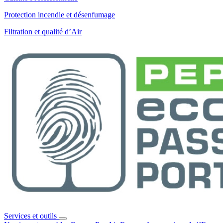
Protection incendie et désenfumage
Filtration et qualité d’Air
Services et outils