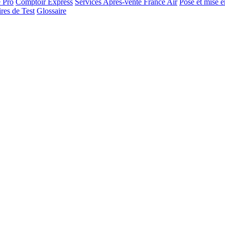
e Pro
Comptoir Express
Services Après-vente France Air
Pose et mise e
res de Test
Glossaire