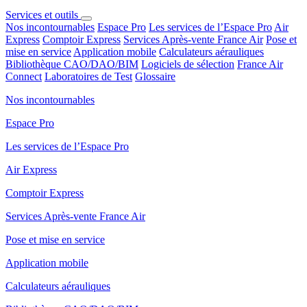
Services et outils
Nos incontournables
Espace Pro
Les services de l’Espace Pro
Air
Express
Comptoir Express
Services Après-vente France Air
Pose et
mise en service
Application mobile
Calculateurs aérauliques
Bibliothèque CAO/DAO/BIM
Logiciels de sélection
France Air
Connect
Laboratoires de Test
Glossaire
Nos incontournables
Espace Pro
Les services de l’Espace Pro
Air Express
Comptoir Express
Services Après-vente France Air
Pose et mise en service
Application mobile
Calculateurs aérauliques