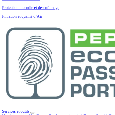
Protection incendie et désenfumage
Filtration et qualité d’Air
Services et outils