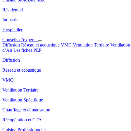
Résidentiel
Industrie
Hospitalier
Conseils d’experts
Diffusion
Réseau et acoustique
VMC
Ventilation Tertiaire
Ventilation
d’Air
Les fiches PEP
Diffusion
Réseau et acoustique
VMC
Ventilation Tertiaire
Ventilation Spécifique
Chauffage et climatisation
Récupération et CTA
Cuisine Professionnelle