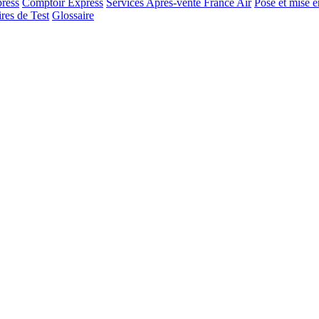
ress
Comptoir Express
Services Après-vente France Air
Pose et mise e
res de Test
Glossaire