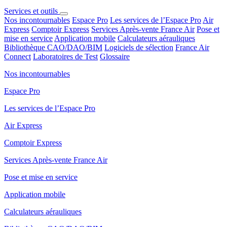
Services et outils
Nos incontournables
Espace Pro
Les services de l’Espace Pro
Air
Express
Comptoir Express
Services Après-vente France Air
Pose et
mise en service
Application mobile
Calculateurs aérauliques
Bibliothèque CAO/DAO/BIM
Logiciels de sélection
France Air
Connect
Laboratoires de Test
Glossaire
Nos incontournables
Espace Pro
Les services de l’Espace Pro
Air Express
Comptoir Express
Services Après-vente France Air
Pose et mise en service
Application mobile
Calculateurs aérauliques