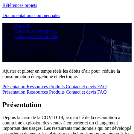
Références projets
Documentations commerciales
Accueil
Construire votre projet
Cuisine professionnelle
Dark kitchen
Dark kitchen
Ajuster et piloter en temps réels les débits d’air pour réduire la
consommation énergétique et électrique.
Présentation
Ressources
Produits
Contact et devis
FAQ
Présentation
Ressources
Produits
Contact et devis
FAQ
Présentation
Depuis la crise de la COVID 19, le marché de la restauration a
connu une explosion des ventes à emporter et un changement
important des usages. Les restaurants traditionnels qui ont développé
ce système de vente, les plateformes de livraison qui ont émergé, les