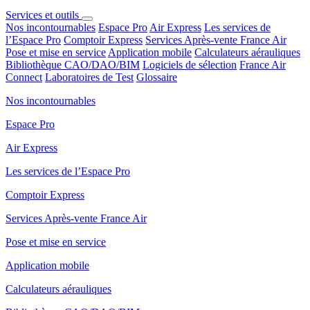
Services et outils
Nos incontournables
Espace Pro
Air Express
Les services de
l’Espace Pro
Comptoir Express
Services Après-vente France Air
Pose et mise en service
Application mobile
Calculateurs aérauliques
Bibliothèque CAO/DAO/BIM
Logiciels de sélection
France Air
Connect
Laboratoires de Test
Glossaire
Nos incontournables
Espace Pro
Air Express
Les services de l’Espace Pro
Comptoir Express
Services Après-vente France Air
Pose et mise en service
Application mobile
Calculateurs aérauliques