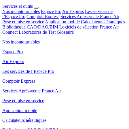
Services et outils
Nos incontournables
Espace Pro
Air Express
Les services de
l’Espace Pro
Comptoir Express
Services Après-vente France Air
Pose et mise en service
Application mobile
Calculateurs aérauliques
Bibliothèque CAO/DAO/BIM
Logiciels de sélection
France Air
Connect
Laboratoires de Test
Glossaire
Nos incontournables
Espace Pro
Air Express
Les services de l’Espace Pro
Comptoir Express
Services Après-vente France Air
Pose et mise en service
Application mobile
Calculateurs aérauliques