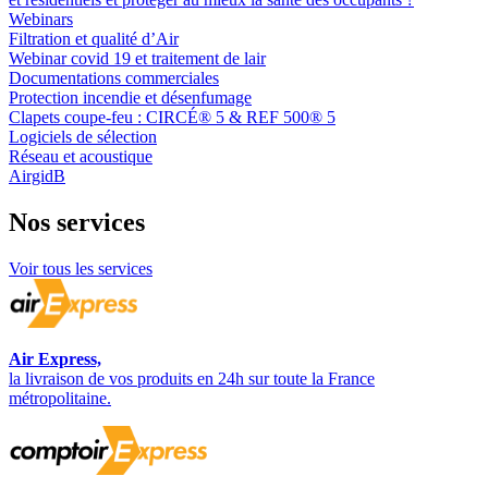
Webinars
Filtration et qualité d’Air
Webinar covid 19 et traitement de lair
Documentations commerciales
Protection incendie et désenfumage
Clapets coupe-feu : CIRCÉ® 5 & REF 500® 5
Logiciels de sélection
Réseau et acoustique
AirgidB
Nos
services
Voir tous les services
Air Express,
la livraison de vos produits en 24h sur toute la France
métropolitaine.