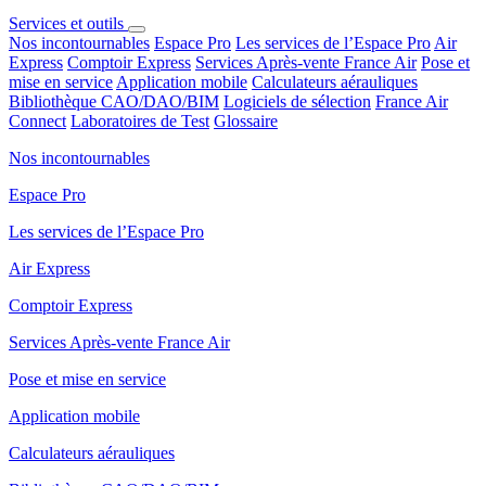
Services et outils
Nos incontournables
Espace Pro
Les services de l’Espace Pro
Air
Express
Comptoir Express
Services Après-vente France Air
Pose et
mise en service
Application mobile
Calculateurs aérauliques
Bibliothèque CAO/DAO/BIM
Logiciels de sélection
France Air
Connect
Laboratoires de Test
Glossaire
Nos incontournables
Espace Pro
Les services de l’Espace Pro
Air Express
Comptoir Express
Services Après-vente France Air
Pose et mise en service
Application mobile
Calculateurs aérauliques