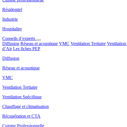
Résidentiel
Industrie
Hospitalier
Conseils d’experts
Diffusion
Réseau et acoustique
VMC
Ventilation Tertiaire
Ventilation
d’Air
Les fiches PEP
Diffusion
Réseau et acoustique
VMC
Ventilation Tertiaire
Ventilation Spécifique
Chauffage et climatisation
Récupération et CTA
Cuisine Professionnelle