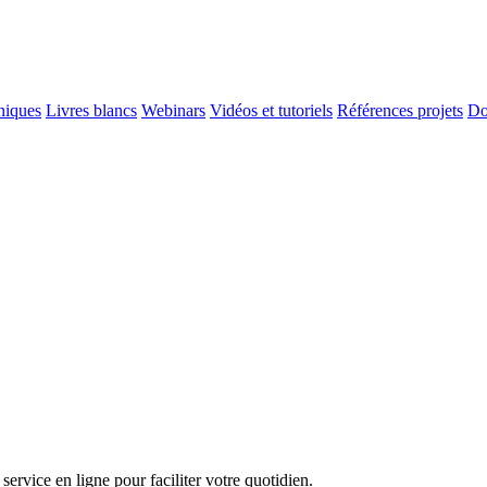
niques
Livres blancs
Webinars
Vidéos et tutoriels
Références projets
Do
service en ligne pour faciliter votre quotidien.