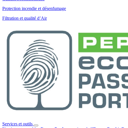
Protection incendie et désenfumage
Filtration et qualité d’Air
Services et outils