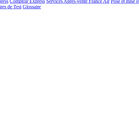
ress
Comptoir Express
Services Après-vente France Air
Pose et mise e
res de Test
Glossaire