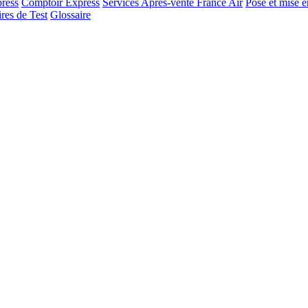
ress
Comptoir Express
Services Après-vente France Air
Pose et mise e
res de Test
Glossaire