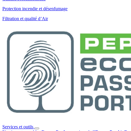
Protection incendie et désenfumage
Filtration et qualité d’Air
Services et outils