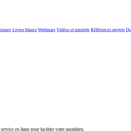
niques
Livres blancs
Webinars
Vidéos et tutoriels
Références projets
Do
service en ligne pour faciliter votre quotidien.