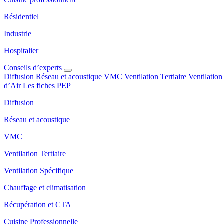
Résidentiel
Industrie
Hospitalier
Conseils d’experts
Diffusion
Réseau et acoustique
VMC
Ventilation Tertiaire
Ventilation
d’Air
Les fiches PEP
Diffusion
Réseau et acoustique
VMC
Ventilation Tertiaire
Ventilation Spécifique
Chauffage et climatisation
Récupération et CTA
Cuisine Professionnelle